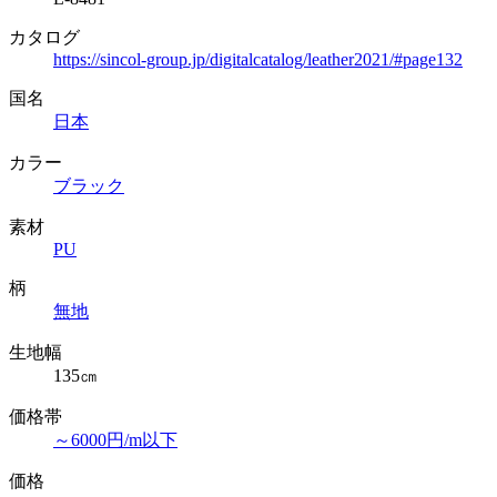
カタログ
https://sincol-group.jp/digitalcatalog/leather2021/#page132
国名
日本
カラー
ブラック
素材
PU
柄
無地
生地幅
135㎝
価格帯
～6000円/m以下
価格