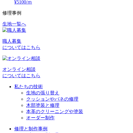
¥5100/ｍ
修理事例
生地一覧へ
投
稿
職人募集
ナ
についてはこちら
ビ
ゲ
オンライン相談
ー
についてはこちら
シ
私たちの技術
ョ
生地の張り替え
クッションやバネの修理
ン
木部塗装と修理
本革のクリーニングや塗装
オーダー制作
修理と制作事例