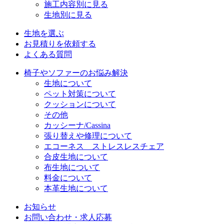
施工内容別に見る
生地別に見る
生地を選ぶ
お見積りを依頼する
よくある質問
椅子やソファーのお悩み解決
生地について
ペット対策について
クッションについて
その他
カッシーナ/Cassina
張り替えや修理について
エコーネス ストレスレスチェア
合皮生地について
布生地について
料金について
本革生地について
お知らせ
お問い合わせ・求人応募