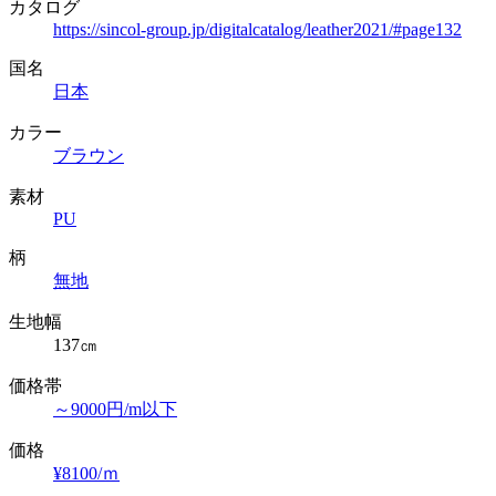
カタログ
https://sincol-group.jp/digitalcatalog/leather2021/#page132
国名
日本
カラー
ブラウン
素材
PU
柄
無地
生地幅
137㎝
価格帯
～9000円/m以下
価格
¥8100/ｍ