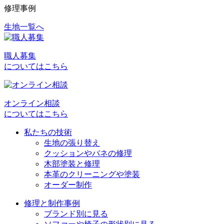
修理事例
生地一覧へ
投
稿
職人募集
ナ
についてはこちら
ビ
ゲ
オンライン相談
ー
についてはこちら
シ
私たちの技術
ョ
生地の張り替え
クッションやバネの修理
ン
木部塗装と修理
本革のクリーニングや塗装
オーダー制作
修理と制作事例
ブランド別に見る