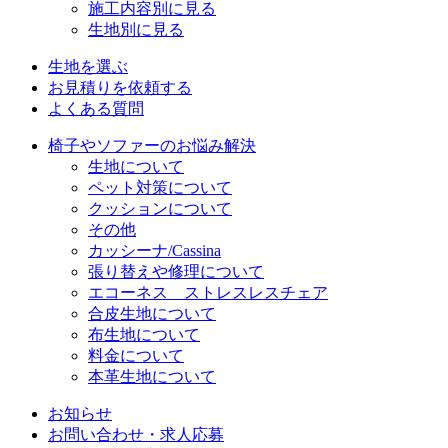
施工内容別に見る
生地別に見る
生地を選ぶ
お見積りを依頼する
よくある質問
椅子やソファーのお悩み解決
生地について
ペット対策について
クッションについて
その他
カッシーナ/Cassina
張り替えや修理について
エコーネス ストレスレスチェア
合皮生地について
布生地について
料金について
本革生地について
お知らせ
お問い合わせ・求人応募