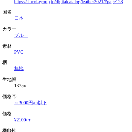
https://sincol-group.jp/digitalcatalog/leather2021/#page128
国名
日本
カラー
ブルー
素材
PVC
柄
無地
生地幅
137㎝
価格帯
～3000円/m以下
価格
¥2100/ｍ
機能性