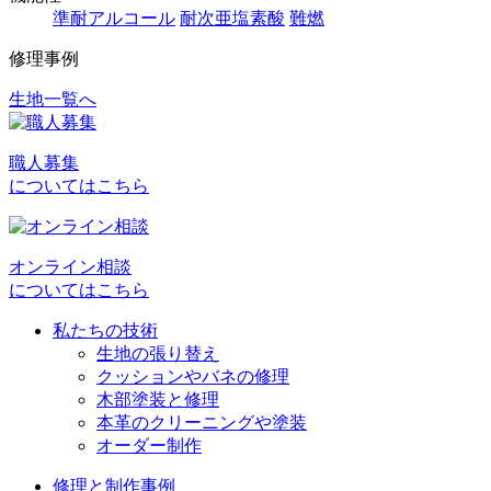
準耐アルコール
耐次亜塩素酸
難燃
修理事例
生地一覧へ
投
稿
職人募集
ナ
についてはこちら
ビ
ゲ
オンライン相談
ー
についてはこちら
シ
私たちの技術
ョ
生地の張り替え
クッションやバネの修理
ン
木部塗装と修理
本革のクリーニングや塗装
オーダー制作
修理と制作事例