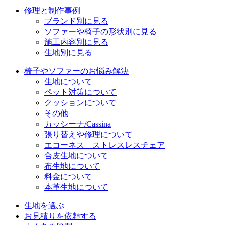
修理と制作事例
ブランド別に見る
ソファーや椅子の形状別に見る
施工内容別に見る
生地別に見る
椅子やソファーのお悩み解決
生地について
ペット対策について
クッションについて
その他
カッシーナ/Cassina
張り替えや修理について
エコーネス ストレスレスチェア
合皮生地について
布生地について
料金について
本革生地について
生地を選ぶ
お見積りを依頼する