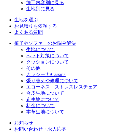
施工内容別に見る
生地別に見る
生地を選ぶ
お見積りを依頼する
よくある質問
椅子やソファーのお悩み解決
生地について
ペット対策について
クッションについて
その他
カッシーナ/Cassina
張り替えや修理について
エコーネス ストレスレスチェア
合皮生地について
布生地について
料金について
本革生地について
お知らせ
お問い合わせ・求人応募