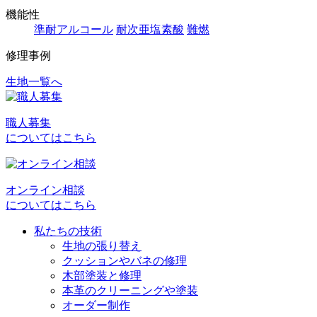
機能性
準耐アルコール
耐次亜塩素酸
難燃
修理事例
生地一覧へ
投
稿
職人募集
ナ
についてはこちら
ビ
ゲ
オンライン相談
ー
についてはこちら
シ
私たちの技術
ョ
生地の張り替え
クッションやバネの修理
ン
木部塗装と修理
本革のクリーニングや塗装
オーダー制作