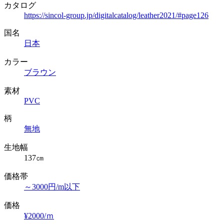
カタログ
https://sincol-group.jp/digitalcatalog/leather2021/#page126
国名
日本
カラー
ブラウン
素材
PVC
柄
無地
生地幅
137㎝
価格帯
～3000円/m以下
価格
¥2000/ｍ