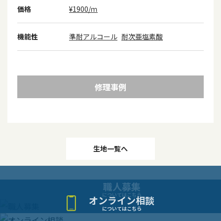
価格
¥1900/ｍ
機能性
準耐アルコール
耐次亜塩素酸
修理事例
投
生地一覧へ
稿
職人募集
ナ
についてはこちら
オンライン相談
についてはこちら