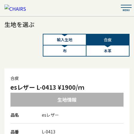
生地を選ぶ
輸入生地
合皮
布
本革
合皮
esレザー L-0413 ¥1900/ｍ
生地情報
品名
esレザー
品番
L-0413