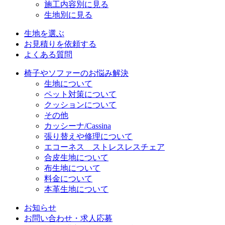
施工内容別に見る
生地別に見る
生地を選ぶ
お見積りを依頼する
よくある質問
椅子やソファーのお悩み解決
生地について
ペット対策について
クッションについて
その他
カッシーナ/Cassina
張り替えや修理について
エコーネス ストレスレスチェア
合皮生地について
布生地について
料金について
本革生地について
お知らせ
お問い合わせ・求人応募