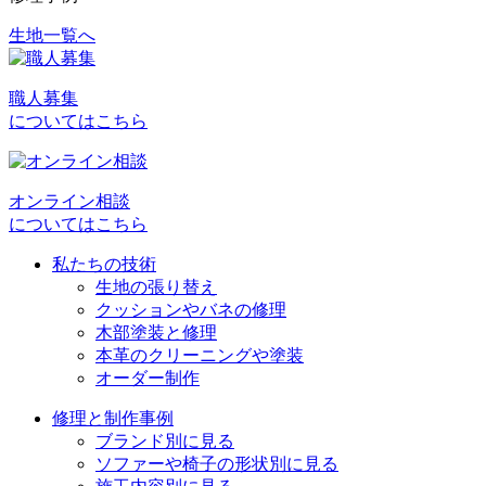
生地一覧へ
投
稿
職人募集
ナ
についてはこちら
ビ
ゲ
オンライン相談
ー
についてはこちら
シ
私たちの技術
ョ
生地の張り替え
クッションやバネの修理
ン
木部塗装と修理
本革のクリーニングや塗装
オーダー制作
修理と制作事例
ブランド別に見る
ソファーや椅子の形状別に見る