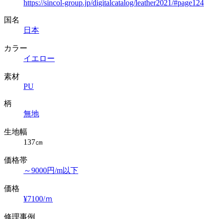
https://sincol-group.jp/digitalcatalog/leather2021/#page124
国名
日本
カラー
イエロー
素材
PU
柄
無地
生地幅
137㎝
価格帯
～9000円/m以下
価格
¥7100/ｍ
修理事例