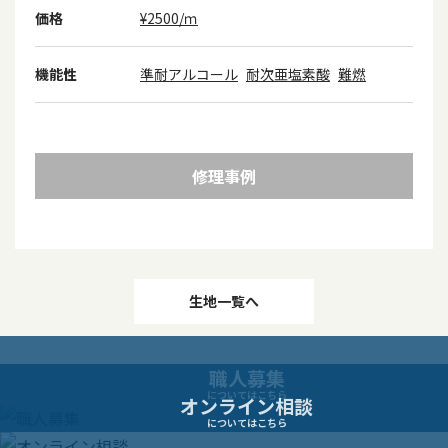
価格
¥2500/ｍ
機能性
準耐アルコール
耐次亜塩素酸
難燃
修理事例
投
生地一覧へ
稿
職人募集
ナ
についてはこちら
オンライン相談
についてはこちら