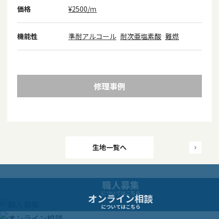
価格
¥2500/ｍ
機能性
準耐アルコール
耐次亜塩素酸
難燃
修理事例
投
生地一覧へ
稿
職人募集
ナ
についてはこちら
オンライン相談
についてはこちら