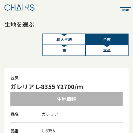
生地を選ぶ
輸入生地
合皮
布
本革
合皮
ガレリア L-8355 ¥2700/ｍ
生地情報
品名
ガレリア
品番
L-8355