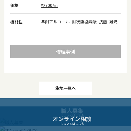
価格
¥2700/ｍ
機能性
準耐アルコール
耐次亜塩素酸
抗菌
難燃
修理事例
投
生地一覧へ
稿
職人募集
ナ
についてはこちら
オンライン相談
についてはこちら