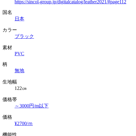
https://sincol-group.jp/digitalcatalog/leather2021/#page112
国名
日本
カラー
ブラック
素材
PVC
柄
無地
生地幅
122㎝
価格帯
～3000円/m以下
価格
¥2700/ｍ
機能性