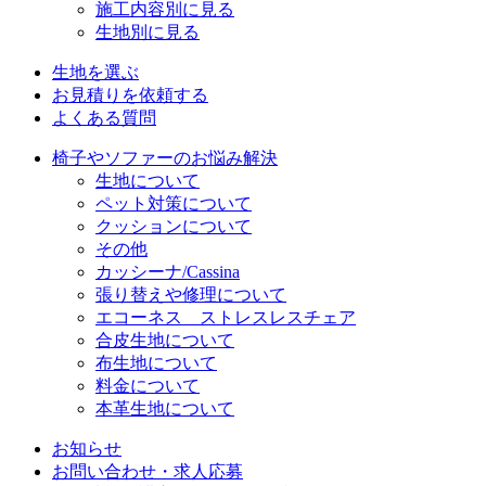
施工内容別に見る
生地別に見る
生地を選ぶ
お見積りを依頼する
よくある質問
椅子やソファーのお悩み解決
生地について
ペット対策について
クッションについて
その他
カッシーナ/Cassina
張り替えや修理について
エコーネス ストレスレスチェア
合皮生地について
布生地について
料金について
本革生地について
お知らせ
お問い合わせ・求人応募