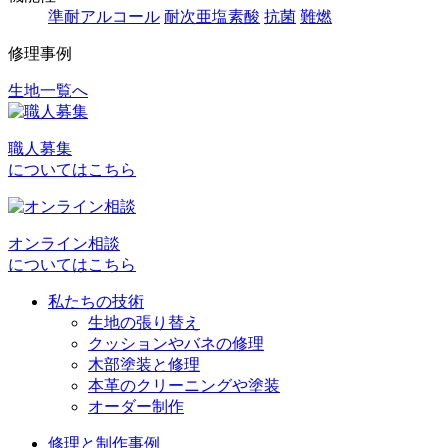
準耐アルコール
耐次亜塩素酸
抗菌
難燃
修理事例
生地一覧へ
投
稿
職人募集
ナ
についてはこちら
ビ
ゲ
オンライン相談
ー
についてはこちら
シ
私たちの技術
ョ
生地の張り替え
クッションやバネの修理
ン
木部塗装と修理
本革のクリーニングや塗装
オーダー制作
修理と制作事例