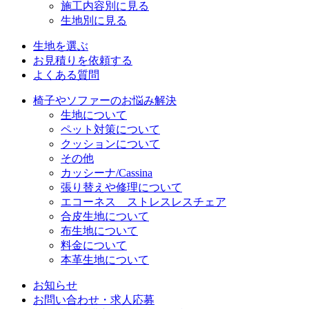
施工内容別に見る
生地別に見る
生地を選ぶ
お見積りを依頼する
よくある質問
椅子やソファーのお悩み解決
生地について
ペット対策について
クッションについて
その他
カッシーナ/Cassina
張り替えや修理について
エコーネス ストレスレスチェア
合皮生地について
布生地について
料金について
本革生地について
お知らせ
お問い合わせ・求人応募