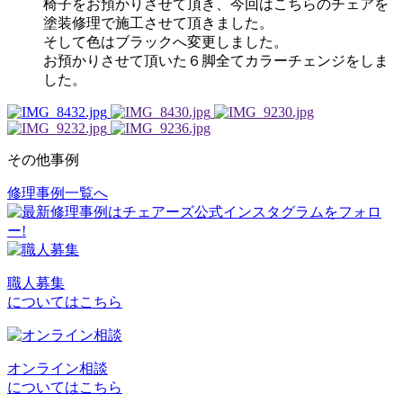
椅子をお預かりさせて頂き、今回はこちらのチェアを
塗装修理で施工させて頂きました。
そして色はブラックへ変更しました。
お預かりさせて頂いた６脚全てカラーチェンジをしま
した。
その他事例
修理事例一覧へ
投
稿
ナ
ビ
職人募集
についてはこちら
ゲ
ー
シ
オンライン相談
についてはこちら
ョ