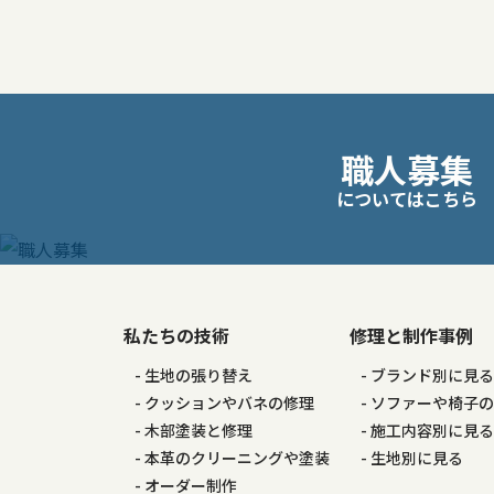
稿
ナ
ビ
職人募集
ゲ
についてはこちら
ー
シ
私たちの技術
修理と制作事例
ョ
生地の張り替え
ブランド別に見
ン
クッションやバネの修理
ソファーや椅子
木部塗装と修理
施工内容別に見
本革のクリーニングや塗装
生地別に見る
オーダー制作