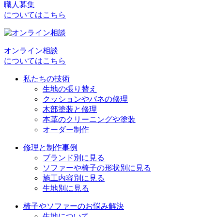
ビ
職人募集
についてはこちら
ゲ
ー
シ
オンライン相談
についてはこちら
ョ
私たちの技術
ン
生地の張り替え
クッションやバネの修理
木部塗装と修理
本革のクリーニングや塗装
オーダー制作
修理と制作事例
ブランド別に見る
ソファーや椅子の形状別に見る
施工内容別に見る
生地別に見る
椅子やソファーのお悩み解決
生地について