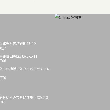
 東京都渋谷区桜丘町17-12
4017
 東京都世田谷区奥沢5-1-11
6706
6 神奈川県横浜市神奈川区三ツ沢上町
4770
 千葉県いすみ市岬町江場土3285-3
6361