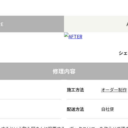
RE
シェ
修理内容
施工方法
オーダー制作
配送方法
自社便