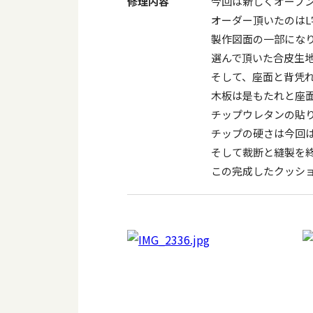
修理内容
今回は新しくオープ
オーダー頂いたのは
製作図面の一部にな
選んで頂いた合皮生
そして、座面と背凭
木板は是もたれと座
チップウレタンの貼
チップの硬さは今回
そして裁断と縫製を
この完成したクッシ