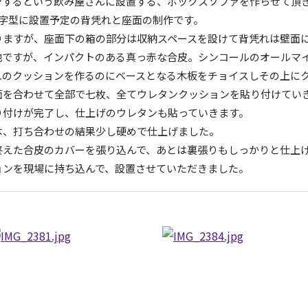
ンするという飲み屋さんに設置する、ボックスソファを作らせて頂
L字型に設置予定の背凭れと座面の制作です。
りますが、座面下の箱の部分は収納スペースを設けて背凭れは壁面
地ですが、インパクトのある真っ赤な合皮。シンコールのオールマ
れのクッションを作るのにベースとなる木板をチョイスしその上に
面を合わせて全部で七枚、全てウレタンクッションを貼り付けてい
り付けが完了し、仕上げのウレタンも貼っていきます。
は、打ち合わせの結果少し硬めで仕上げました。
終えた合皮のカバーを張り込んで、あとは裏張りもしっかりと仕上
ョンを現場に持ち込んで、設置させていただきました。