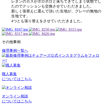
レタンのカスがポロポロと落ちてきてしまう状態でし
たのでクッションも交換させていただきました。
新しく張替えに選んで頂いた生地が、グレーの無地の
生地です。
4つとも張り替えをさせていただきました。
その他事例
修理事例一覧へ
投
稿
ナ
ビ
職人募集
についてはこちら
ゲ
ー
シ
オンライン相談
についてはこちら
ョ