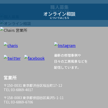
ー
職人募集
についてはこちら
オンライン相談
シ
についてはこちら
ョ
ン
最新の修理事例や
日々の工房風景などを
配信しています。
営業所
〒150-0031 東京都渋谷区桜丘町17-12
TEL 03-6869-4017
〒158-0083 東京都世田谷区奥沢5-1-11
TEL 03-6869-6706