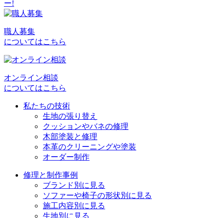
稿
ナ
ビ
職人募集
についてはこちら
ゲ
ー
シ
オンライン相談
についてはこちら
ョ
私たちの技術
ン
生地の張り替え
クッションやバネの修理
木部塗装と修理
本革のクリーニングや塗装
オーダー制作
修理と制作事例
ブランド別に見る
ソファーや椅子の形状別に見る
施工内容別に見る
生地別に見る