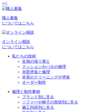
稿
ナ
ビ
職人募集
についてはこちら
ゲ
ー
シ
オンライン相談
についてはこちら
ョ
私たちの技術
ン
生地の張り替え
クッションやバネの修理
木部塗装と修理
本革のクリーニングや塗装
オーダー制作
修理と制作事例
ブランド別に見る
ソファーや椅子の形状別に見る
施工内容別に見る