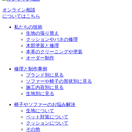
ー
シ
オンライン相談
についてはこちら
ョ
私たちの技術
ン
生地の張り替え
クッションやバネの修理
木部塗装と修理
本革のクリーニングや塗装
オーダー制作
修理と制作事例
ブランド別に見る
ソファーや椅子の形状別に見る
施工内容別に見る
生地別に見る
椅子やソファーのお悩み解決
生地について
ペット対策について
クッションについて
その他