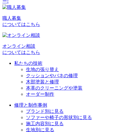
ナ
ビ
職人募集
についてはこちら
ゲ
ー
シ
オンライン相談
についてはこちら
ョ
私たちの技術
ン
生地の張り替え
クッションやバネの修理
木部塗装と修理
本革のクリーニングや塗装
オーダー制作
修理と制作事例
ブランド別に見る
ソファーや椅子の形状別に見る
施工内容別に見る
生地別に見る