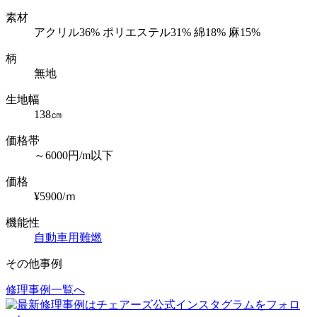
素材
アクリル36% ポリエステル31% 綿18% 麻15%
柄
無地
生地幅
138㎝
価格帯
～6000円/m以下
価格
¥5900/ｍ
機能性
自動車用難燃
その他事例
修理事例一覧へ
投
稿