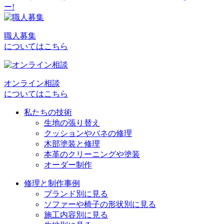
稿
ナ
ビ
職人募集
についてはこちら
ゲ
ー
シ
オンライン相談
についてはこちら
ョ
私たちの技術
ン
生地の張り替え
クッションやバネの修理
木部塗装と修理
本革のクリーニングや塗装
オーダー制作
修理と制作事例
ブランド別に見る
ソファーや椅子の形状別に見る
施工内容別に見る