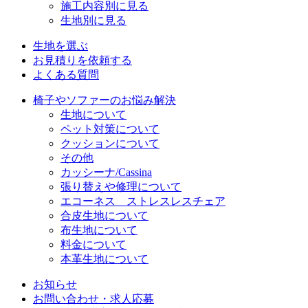
施工内容別に見る
生地別に見る
生地を選ぶ
お見積りを依頼する
よくある質問
椅子やソファーのお悩み解決
生地について
ペット対策について
クッションについて
その他
カッシーナ/Cassina
張り替えや修理について
エコーネス ストレスレスチェア
合皮生地について
布生地について
料金について
本革生地について
お知らせ
お問い合わせ・求人応募