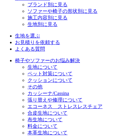
ブランド別に見る
ソファーや椅子の形状別に見る
施工内容別に見る
生地別に見る
生地を選ぶ
お見積りを依頼する
よくある質問
椅子やソファーのお悩み解決
生地について
ペット対策について
クッションについて
その他
カッシーナ/Cassina
張り替えや修理について
エコーネス ストレスレスチェア
合皮生地について
布生地について
料金について
本革生地について