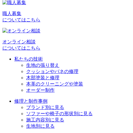
稿
ナ
職人募集
ビ
についてはこちら
ゲ
ー
オンライン相談
シ
についてはこちら
ョ
私たちの技術
生地の張り替え
ン
クッションやバネの修理
木部塗装と修理
本革のクリーニングや塗装
オーダー制作
修理と制作事例
ブランド別に見る
ソファーや椅子の形状別に見る
施工内容別に見る
生地別に見る