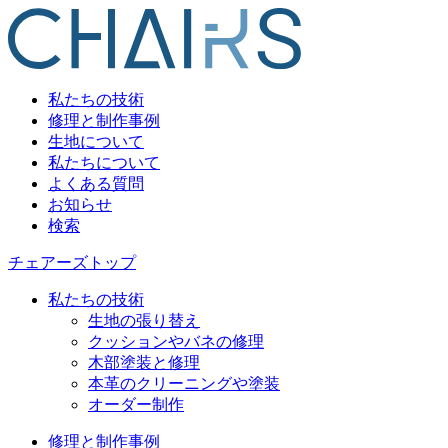
私たちの技術
修理と制作事例
生地について
私たちについて
よくある質問
お知らせ
検索
チェアーズトップ
私たちの技術
生地の張り替え
クッションやバネの修理
木部塗装と修理
本革のクリーニングや塗装
オーダー制作
修理と制作事例