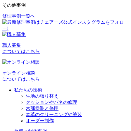
その他事例
修理事例一覧へ
投
稿
ナ
ビ
職人募集
についてはこちら
ゲ
ー
シ
オンライン相談
についてはこちら
ョ
私たちの技術
ン
生地の張り替え
クッションやバネの修理
木部塗装と修理
本革のクリーニングや塗装
オーダー制作