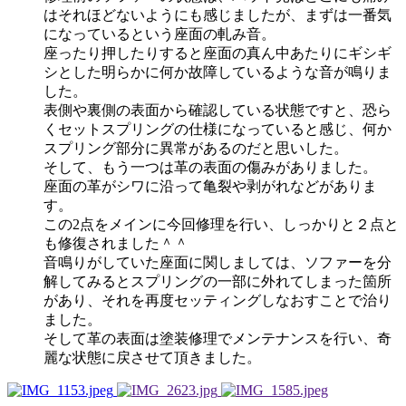
はそれほどないようにも感じましたが、まずは一番気
になっているという座面の軋み音。
座ったり押したりすると座面の真ん中あたりにギシギ
シとした明らかに何か故障しているような音が鳴りま
した。
表側や裏側の表面から確認している状態ですと、恐ら
くセットスプリングの仕様になっていると感じ、何か
スプリング部分に異常があるのだと思いした。
そして、もう一つは革の表面の傷みがありました。
座面の革がシワに沿って亀裂や剥がれなどがありま
す。
この2点をメインに今回修理を行い、しっかりと２点と
も修復されました＾＾
音鳴りがしていた座面に関しましては、ソファーを分
解してみるとスプリングの一部に外れてしまった箇所
があり、それを再度セッティングしなおすことで治り
ました。
そして革の表面は塗装修理でメンテナンスを行い、奇
麗な状態に戻させて頂きました。