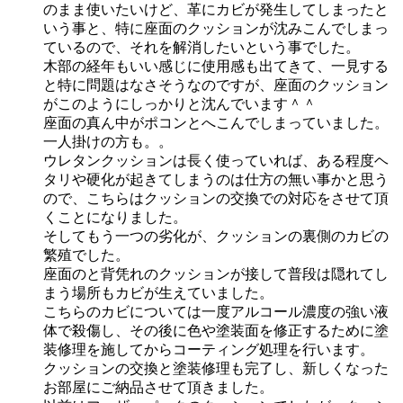
のまま使いたいけど、革にカビが発生してしまったと
いう事と、特に座面のクッションが沈みこんでしまっ
ているので、それを解消したいという事でした。
木部の経年もいい感じに使用感も出てきて、一見する
と特に問題はなさそうなのですが、座面のクッション
がこのようにしっかりと沈んでいます＾＾
座面の真ん中がポコンとへこんでしまっていました。
一人掛けの方も。。
ウレタンクッションは長く使っていれば、ある程度ヘ
タリや硬化が起きてしまうのは仕方の無い事かと思う
ので、こちらはクッションの交換での対応をさせて頂
くことになりました。
そしてもう一つの劣化が、クッションの裏側のカビの
繁殖でした。
座面のと背凭れのクッションが接して普段は隠れてし
まう場所もカビが生えていました。
こちらのカビについては一度アルコール濃度の強い液
体で殺傷し、その後に色や塗装面を修正するために塗
装修理を施してからコーティング処理を行います。
クッションの交換と塗装修理も完了し、新しくなった
お部屋にご納品させて頂きました。