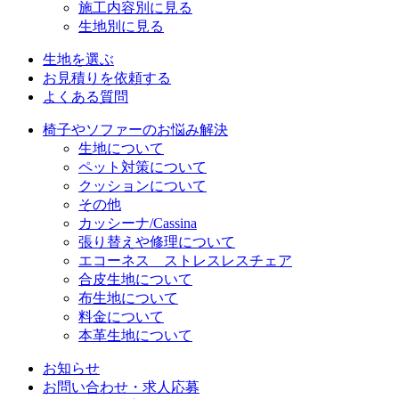
施工内容別に見る
生地別に見る
生地を選ぶ
お見積りを依頼する
よくある質問
椅子やソファーのお悩み解決
生地について
ペット対策について
クッションについて
その他
カッシーナ/Cassina
張り替えや修理について
エコーネス ストレスレスチェア
合皮生地について
布生地について
料金について
本革生地について
お知らせ
お問い合わせ・求人応募