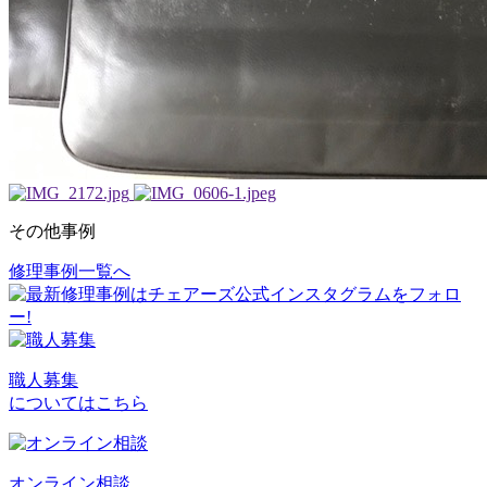
その他事例
修理事例一覧へ
投
稿
ナ
ビ
職人募集
についてはこちら
ゲ
ー
シ
オンライン相談