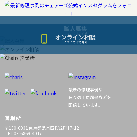
ゲ
ー
職人募集
についてはこちら
オンライン相談
シ
についてはこちら
ョ
ン
最新の修理事例や
日々の工房風景などを
配信しています。
営業所
〒150-0031 東京都渋谷区桜丘町17-12
TEL 03-6869-4017