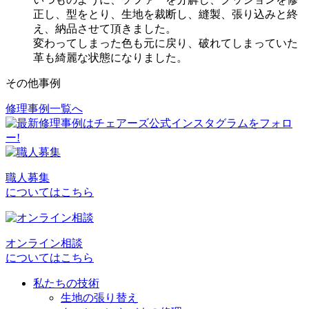
正し、型をとり、生地を裁断し、縫製、張り込みと終
え、納品させて頂きました。
変わってしまった色も元に戻り、破れてしまっていた
革も綺麗な状態になりました。
その他事例
修理事例一覧へ
投
稿
ナ
ビ
職人募集
についてはこちら
ゲ
ー
シ
オンライン相談
についてはこちら
ョ
私たちの技術
ン
生地の張り替え