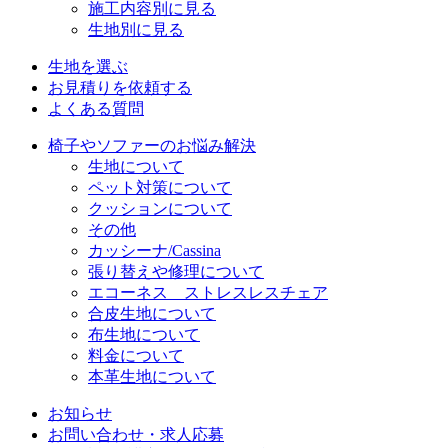
施工内容別に見る
生地別に見る
生地を選ぶ
お見積りを依頼する
よくある質問
椅子やソファーのお悩み解決
生地について
ペット対策について
クッションについて
その他
カッシーナ/Cassina
張り替えや修理について
エコーネス ストレスレスチェア
合皮生地について
布生地について
料金について
本革生地について
お知らせ
お問い合わせ・求人応募