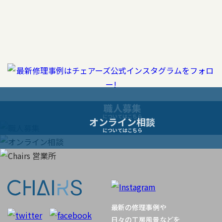
稿
ナ
ビ
ゲ
ー
職人募集
についてはこちら
オンライン相談
シ
についてはこちら
ョ
ン
最新の修理事例や
日々の工房風景などを