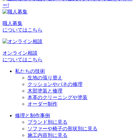
稿
ナ
ビ
職人募集
についてはこちら
ゲ
ー
シ
オンライン相談
についてはこちら
ョ
私たちの技術
ン
生地の張り替え
クッションやバネの修理
木部塗装と修理
本革のクリーニングや塗装
オーダー制作
修理と制作事例
ブランド別に見る
ソファーや椅子の形状別に見る
施工内容別に見る