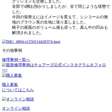
クッションも交換しました。
全部で4脚お預かりしましたが、全て同じような状態で
した。
今回の張替えにはイメージを変えて、シンコールの無
地のブラウン系の生地に張り直しました。
椅子の座面のボリューム感も戻って、真ん中の凹みも
解消されました。
その他事例
修理事例一覧へ
投
稿
ナ
ビ
職人募集
についてはこちら
ゲ
ー
シ
オンライン相談