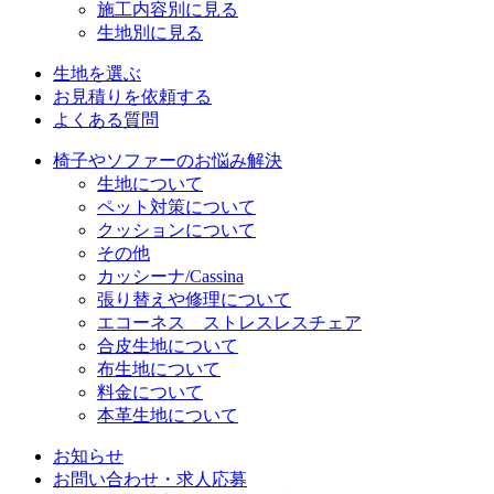
施工内容別に見る
生地別に見る
生地を選ぶ
お見積りを依頼する
よくある質問
椅子やソファーのお悩み解決
生地について
ペット対策について
クッションについて
その他
カッシーナ/Cassina
張り替えや修理について
エコーネス ストレスレスチェア
合皮生地について
布生地について
料金について
本革生地について
お知らせ
お問い合わせ・求人応募