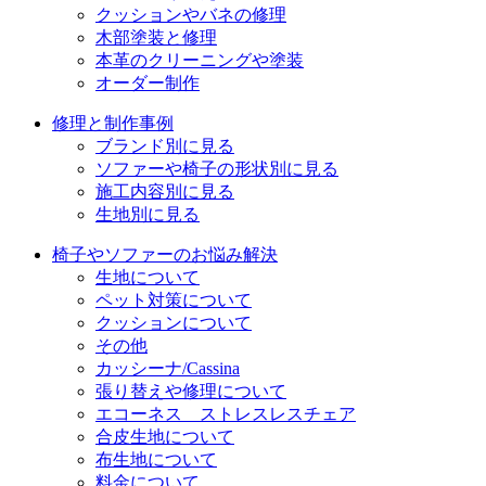
ン
クッションやバネの修理
木部塗装と修理
本革のクリーニングや塗装
オーダー制作
修理と制作事例
ブランド別に見る
ソファーや椅子の形状別に見る
施工内容別に見る
生地別に見る
椅子やソファーのお悩み解決
生地について
ペット対策について
クッションについて
その他
カッシーナ/Cassina
張り替えや修理について
エコーネス ストレスレスチェア
合皮生地について
布生地について
料金について