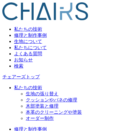
私たちの技術
修理と制作事例
生地について
私たちについて
よくある質問
お知らせ
検索
チェアーズトップ
私たちの技術
生地の張り替え
クッションやバネの修理
木部塗装と修理
本革のクリーニングや塗装
オーダー制作
修理と制作事例