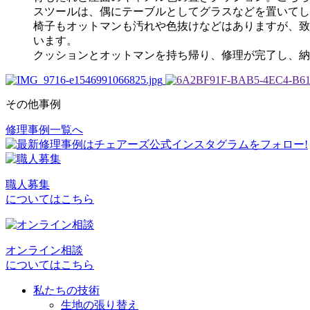
スツールは、偶にテーブルとしてグラスなどを置いてし
椅子もオットマンも汚れや色抜けなどはありますが、致
います。
クッションとオットマンを持ち帰り、修理が完了し、納
その他事例
修理事例一覧へ
投
稿
ナ
職人募集
ビ
についてはこちら
ゲ
ー
オンライン相談
シ
についてはこちら
ョ
私たちの技術
生地の張り替え