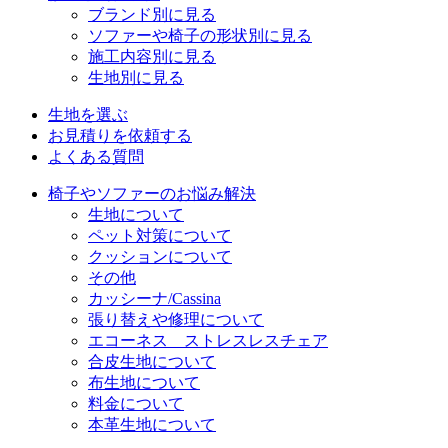
ブランド別に見る
ソファーや椅子の形状別に見る
施工内容別に見る
生地別に見る
生地を選ぶ
お見積りを依頼する
よくある質問
椅子やソファーのお悩み解決
生地について
ペット対策について
クッションについて
その他
カッシーナ/Cassina
張り替えや修理について
エコーネス ストレスレスチェア
合皮生地について
布生地について
料金について
本革生地について