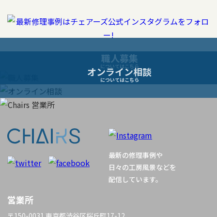
ビ
ゲ
ー
職人募集
についてはこちら
オンライン相談
シ
についてはこちら
ョ
ン
最新の修理事例や
日々の工房風景などを
配信しています。
営業所
〒150-0031 東京都渋谷区桜丘町17-12