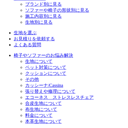
ブランド別に見る
ソファーや椅子の形状別に見る
施工内容別に見る
生地別に見る
生地を選ぶ
お見積りを依頼する
よくある質問
椅子やソファーのお悩み解決
生地について
ペット対策について
クッションについて
その他
カッシーナ/Cassina
張り替えや修理について
エコーネス ストレスレスチェア
合皮生地について
布生地について
料金について
本革生地について