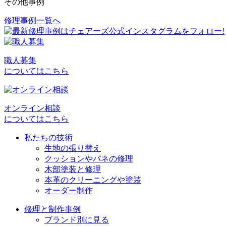
その他事例
修理事例一覧へ
投
稿
ナ
職人募集
ビ
についてはこちら
ゲ
ー
オンライン相談
シ
についてはこちら
ョ
私たちの技術
生地の張り替え
ン
クッションやバネの修理
木部塗装と修理
本革のクリーニングや塗装
オーダー制作
修理と制作事例
ブランド別に見る