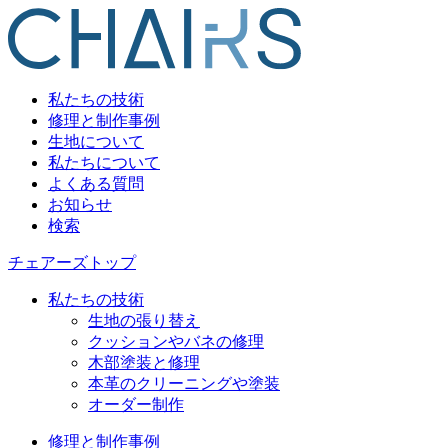
私たちの技術
修理と制作事例
生地について
私たちについて
よくある質問
お知らせ
検索
チェアーズトップ
私たちの技術
生地の張り替え
クッションやバネの修理
木部塗装と修理
本革のクリーニングや塗装
オーダー制作
修理と制作事例