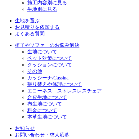
施工内容別に見る
生地別に見る
生地を選ぶ
お見積りを依頼する
よくある質問
椅子やソファーのお悩み解決
生地について
ペット対策について
クッションについて
その他
カッシーナ/Cassina
張り替えや修理について
エコーネス ストレスレスチェア
合皮生地について
布生地について
料金について
本革生地について
お知らせ
お問い合わせ・求人応募