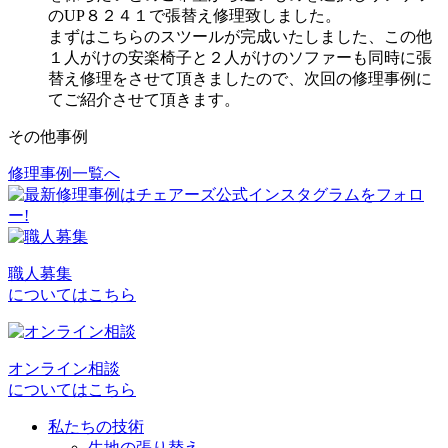
のUP８２４１で張替え修理致しました。
まずはこちらのスツールが完成いたしました、この他
１人がけの安楽椅子と２人がけのソファーも同時に張
替え修理をさせて頂きましたので、次回の修理事例に
てご紹介させて頂きます。
その他事例
修理事例一覧へ
投
稿
ナ
ビ
職人募集
についてはこちら
ゲ
ー
シ
オンライン相談
についてはこちら
ョ
私たちの技術
ン
生地の張り替え