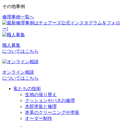
その他事例
修理事例一覧へ
投
稿
ナ
ビ
職人募集
についてはこちら
ゲ
ー
シ
オンライン相談
についてはこちら
ョ
私たちの技術
ン
生地の張り替え
クッションやバネの修理
木部塗装と修理
本革のクリーニングや塗装
オーダー制作