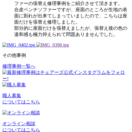
ファーの張替え修理事例をご紹介させて頂きます。
合皮ベンチソファーですが、座面のところが生地の表
面に割れが出来てしまっていましたので、こちらは座
面だけを張替え修理しました。
部分的に座面だけを張替えましたが、張替え後の色の
違和感も極力抑えられて問題ありませんでした。
その他事例
修理事例一覧へ
投
稿
ナ
ビ
職人募集
についてはこちら
ゲ
ー
シ
オンライン相談
についてはこちら