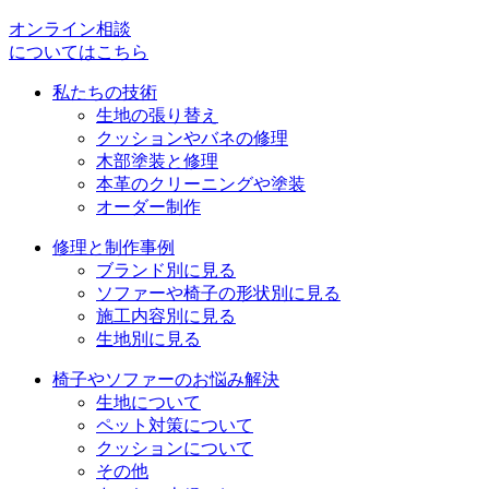
シ
オンライン相談
についてはこちら
ョ
私たちの技術
ン
生地の張り替え
クッションやバネの修理
木部塗装と修理
本革のクリーニングや塗装
オーダー制作
修理と制作事例
ブランド別に見る
ソファーや椅子の形状別に見る
施工内容別に見る
生地別に見る
椅子やソファーのお悩み解決
生地について
ペット対策について
クッションについて
その他