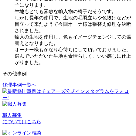
子になります。
生地もとても素敵な輸入物の椅子だそうです。
しかし長年の使用で、生地の毛羽立ちや色抜けなどが
目立って来たようで今回オーナ様は張替え修理を決断
されました。
輸入の生地を使用し、色もイメージチェンジしての張
替えとなりました。
オーナー様もかなり心待ちにして頂いておりました。
選んでいただいた生地も素晴らしく、いい感じに仕上
がりました。
その他事例
修理事例一覧へ
投
稿
ナ
ビ
職人募集
についてはこちら
ゲ
ー