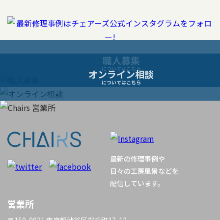
ビ
ゲ
ー
職人募集
についてはこちら
オンライン相談
シ
についてはこちら
ョ
ン
最新の修理事例や
日々の工房風景などを
配信しています。
営業所