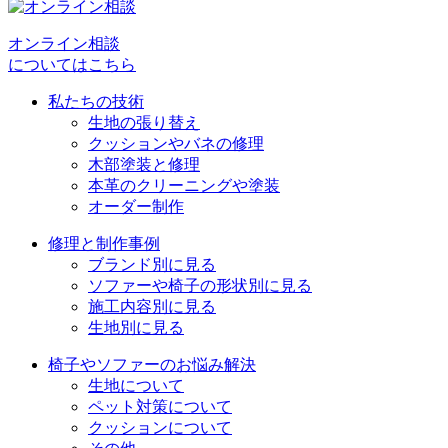
ー
シ
オンライン相談
についてはこちら
ョ
私たちの技術
ン
生地の張り替え
クッションやバネの修理
木部塗装と修理
本革のクリーニングや塗装
オーダー制作
修理と制作事例
ブランド別に見る
ソファーや椅子の形状別に見る
施工内容別に見る
生地別に見る
椅子やソファーのお悩み解決
生地について
ペット対策について
クッションについて