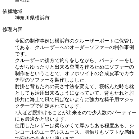
依頼地域
神奈川県横浜市
修理内容
今回の制作事例は横浜市のクルーザーポートに保管し
てある、クルーザーへのオーダーソファーの制作事例
です。
クルーザーの後方で釣りをしながら、パーティーをし
ながらゆったりと出来る空間を作るためにソファーの
制作をということで、オフホワイトの合成皮革でカウ
チ型のソファーを製作しました。
肘掛と背もたれの高さ寸法を変えて、寝転んだ時も枕
としても活用出来るようになっていて、背もたれと肘
掛共に海上で風で飛ばないように強力な椅子用マジッ
クテープで固定されています。
7人ほど腰掛けることが出来るので少人数のパーティー
にも最適かと思います。
使用したレザーは柔らかくて厚みもある程度ある、シ
ンコールのエーデルスムース、肌触りもソフトな感触
で安めの合皮とは違います。