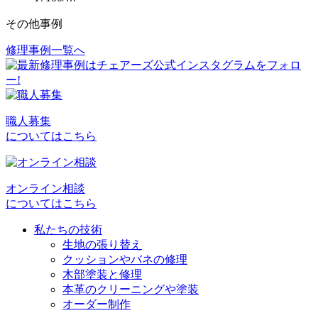
その他事例
修理事例一覧へ
投
稿
ナ
ビ
職人募集
についてはこちら
ゲ
ー
シ
オンライン相談
についてはこちら
ョ
私たちの技術
ン
生地の張り替え
クッションやバネの修理
木部塗装と修理
本革のクリーニングや塗装
オーダー制作