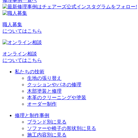
修理事例一覧へ
投
稿
ナ
職人募集
ビ
についてはこちら
ゲ
ー
オンライン相談
シ
についてはこちら
ョ
私たちの技術
生地の張り替え
ン
クッションやバネの修理
木部塗装と修理
本革のクリーニングや塗装
オーダー制作
修理と制作事例
ブランド別に見る
ソファーや椅子の形状別に見る
施工内容別に見る