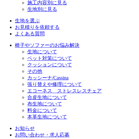
施工内容別に見る
生地別に見る
生地を選ぶ
お見積りを依頼する
よくある質問
椅子やソファーのお悩み解決
生地について
ペット対策について
クッションについて
その他
カッシーナ/Cassina
張り替えや修理について
エコーネス ストレスレスチェア
合皮生地について
布生地について
料金について
本革生地について
お知らせ
お問い合わせ・求人応募