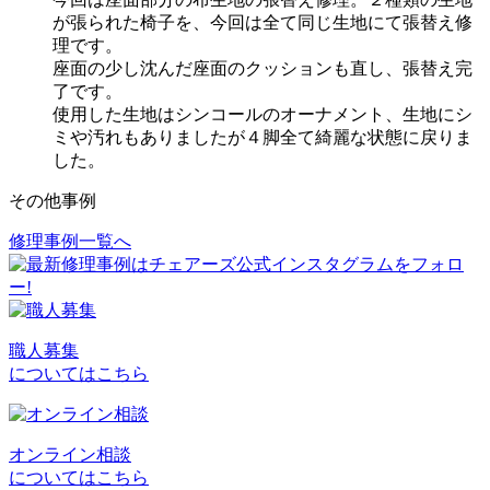
が張られた椅子を、今回は全て同じ生地にて張替え修
理です。
座面の少し沈んだ座面のクッションも直し、張替え完
了です。
使用した生地はシンコールのオーナメント、生地にシ
ミや汚れもありましたが４脚全て綺麗な状態に戻りま
した。
その他事例
修理事例一覧へ
投
稿
ナ
ビ
職人募集
についてはこちら
ゲ
ー
シ
オンライン相談
についてはこちら