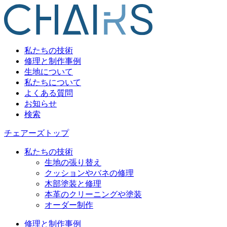
私たちの技術
修理と制作事例
生地について
私たちについて
よくある質問
お知らせ
検索
チェアーズトップ
私たちの技術
生地の張り替え
クッションやバネの修理
木部塗装と修理
本革のクリーニングや塗装
オーダー制作
修理と制作事例