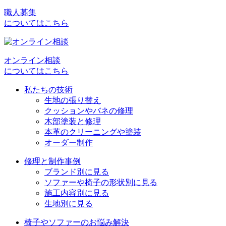
ナ
職人募集
ビ
についてはこちら
ゲ
ー
オンライン相談
シ
についてはこちら
ョ
私たちの技術
生地の張り替え
ン
クッションやバネの修理
木部塗装と修理
本革のクリーニングや塗装
オーダー制作
修理と制作事例
ブランド別に見る
ソファーや椅子の形状別に見る
施工内容別に見る
生地別に見る
椅子やソファーのお悩み解決