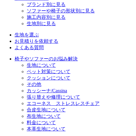
ブランド別に見る
ソファーや椅子の形状別に見る
施工内容別に見る
生地別に見る
生地を選ぶ
お見積りを依頼する
よくある質問
椅子やソファーのお悩み解決
生地について
ペット対策について
クッションについて
その他
カッシーナ/Cassina
張り替えや修理について
エコーネス ストレスレスチェア
合皮生地について
布生地について
料金について
本革生地について