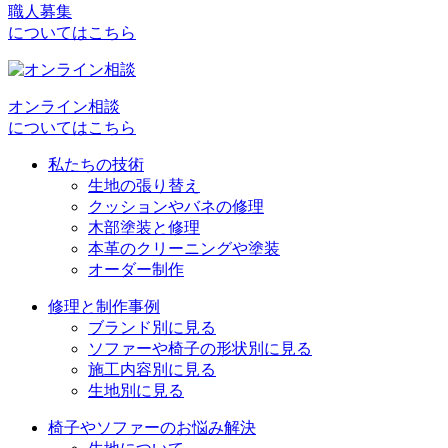
ビ
職人募集
についてはこちら
ゲ
ー
シ
オンライン相談
についてはこちら
ョ
私たちの技術
ン
生地の張り替え
クッションやバネの修理
木部塗装と修理
本革のクリーニングや塗装
オーダー制作
修理と制作事例
ブランド別に見る
ソファーや椅子の形状別に見る
施工内容別に見る
生地別に見る
椅子やソファーのお悩み解決