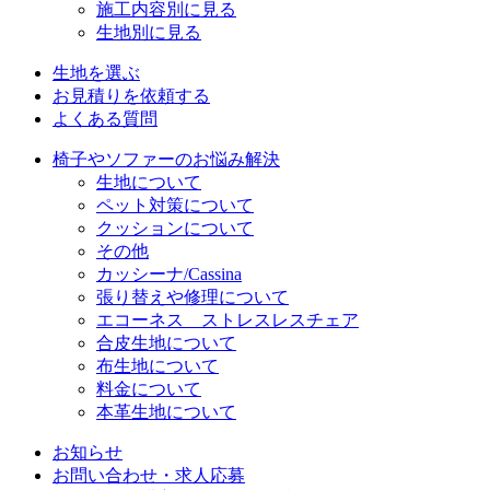
施工内容別に見る
生地別に見る
生地を選ぶ
お見積りを依頼する
よくある質問
椅子やソファーのお悩み解決
生地について
ペット対策について
クッションについて
その他
カッシーナ/Cassina
張り替えや修理について
エコーネス ストレスレスチェア
合皮生地について
布生地について
料金について
本革生地について
お知らせ
お問い合わせ・求人応募