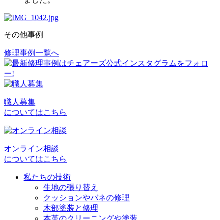
その他事例
修理事例一覧へ
投
稿
ナ
ビ
職人募集
についてはこちら
ゲ
ー
シ
オンライン相談
についてはこちら
ョ
私たちの技術
ン
生地の張り替え
クッションやバネの修理
木部塗装と修理
本革のクリーニングや塗装