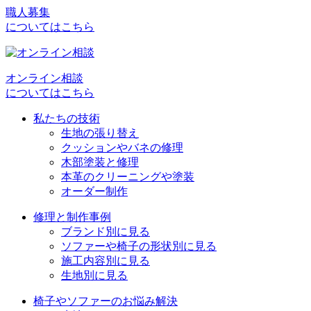
ビ
職人募集
についてはこちら
ゲ
ー
シ
オンライン相談
についてはこちら
ョ
私たちの技術
ン
生地の張り替え
クッションやバネの修理
木部塗装と修理
本革のクリーニングや塗装
オーダー制作
修理と制作事例
ブランド別に見る
ソファーや椅子の形状別に見る
施工内容別に見る
生地別に見る
椅子やソファーのお悩み解決