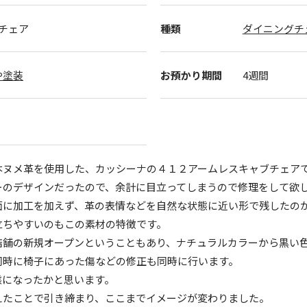
ブチェア
種類
ダイニングチ
や塗装
お預かり期間
4週間
本ヌメ革を使用した、カッシーナの４１２アームレスキャブチェア
ーのデザインだったので、余計に目立ってしまうので修理をして欲
面に加工を加えず、革の表情などを自然な状態に近い形で残したの
立ちやすいのもこの素材の特徴です。
店舗の新規オープンということもあり、ナチュラルカラーから黒い
同時に椅子にあった傷などの修正も同時に行います。
態になったかと思います。
えたことで引き締まり、ここまでイメージが変わりました。