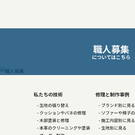
稿
ナ
ビ
職人募集
ゲ
についてはこちら
ー
シ
私たちの技術
修理と制作事例
ョ
生地の張り替え
ブランド別に見
ン
クッションやバネの修理
ソファーや椅子
木部塗装と修理
施工内容別に見
本革のクリーニングや塗装
生地別に見る