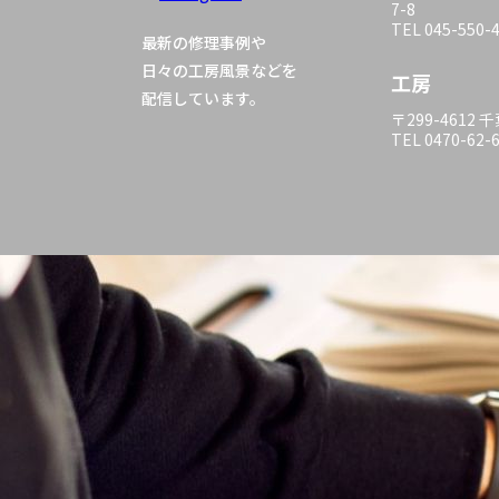
7-8
TEL 045-550-
最新の修理事例や
日々の工房風景などを
工房
配信しています。
〒299-4612
TEL 0470-62-