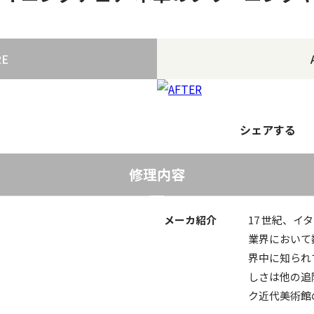
RE
シェアする
修理内容
メーカ紹介
17 世紀、
業界において
界中に知られ
しさは他の追
ク近代美術館