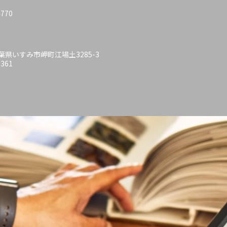
4770
 千葉県いすみ市岬町江場土3285-3
6361