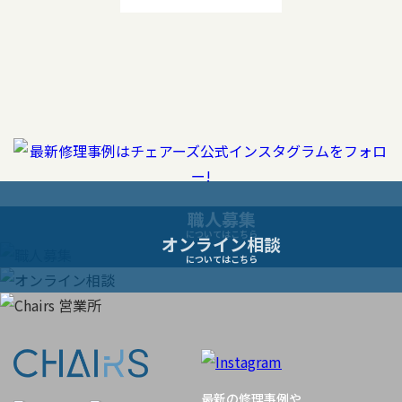
稿
ナ
ビ
ゲ
ー
職人募集
についてはこちら
オンライン相談
シ
についてはこちら
ョ
ン
最新の修理事例や