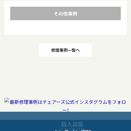
その他事例
投
修理事例一覧へ
稿
ナ
ビ
ゲ
ー
職人募集
についてはこちら