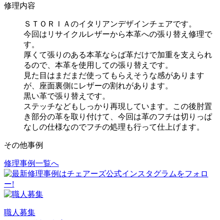
修理内容
ＳＴＯＲＩＡのイタリアンデザインチェアです。
今回はリサイクルレザーから本革への張り替え修理で
す。
厚くて張りのある本革ならば革だけで加重を支えられ
るので、本革を使用しての張り替えです。
見た目はまだまだ使ってもらえそうな感があります
が、座面裏側にレザーの割れがあります。
黒い革で張り替えです。
ステッチなどもしっかり再現しています。この後肘置
き部分の革を取り付けて、今回は革のフチは切りっぱ
なしの仕様なのでフチの処理も行って仕上げます。
その他事例
修理事例一覧へ
投
稿
ナ
ビ
職人募集