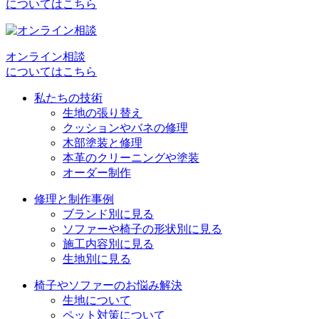
についてはこちら
ゲ
ー
シ
オンライン相談
についてはこちら
ョ
私たちの技術
ン
生地の張り替え
クッションやバネの修理
木部塗装と修理
本革のクリーニングや塗装
オーダー制作
修理と制作事例
ブランド別に見る
ソファーや椅子の形状別に見る
施工内容別に見る
生地別に見る
椅子やソファーのお悩み解決
生地について
ペット対策について