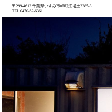
〒299-4612 千葉県いすみ市岬町江場土3285-3
TEL 0470-62-6361